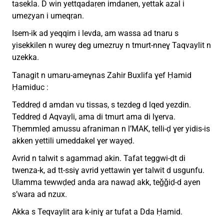
tasekla. D win yettqadaṛen imdanen, yettak azal i
umeẓyan i umeqṛan.
Isem-ik ad yeqqim i levda, am wassa ad tnaru s
yisekkilen n wureɣ deg umezruy n tmurt-nneɣ Taqvaylit n
uzekka.
Tanagit n umaru-ameɣnas Zahir Buxlifa ɣef Ḥamid
Ḥamiduc :
Teddreḍ d amdan vu tissas, s tezdeg d lqed yezdin.
Teddreḍ d Aqvayli, ama di tmurt ama di lɣerva.
Tḥemmleḍ amussu afraniman n l’MAK, telli-ḍ ɣer yidis-is
akken yettili umeddakel ɣer wayeḍ.
Avrid n talwit s agammaḍ akin. Tafat teggwi-ḍt di
twenza-k, ad tt-ssiɣ avrid yettawin ɣer talwit d usgunfu.
Ulamma tewwḍeḍ anda ara nawaḍ akk, teǧǧiḍ-d ayen
s’wara ad nzux.
Akka s Teqvaylit ara k-iniɣ ar tufat a Dda Ḥamid.