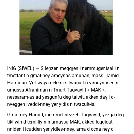
INIG (SIWEL) — S leḥzen meqqṛen i nemmuger isalli n
tmettant n gmat-neɣ ameɣnas amunan, mass Ḥamid
Ḥamiduc. Ɣef waya nekkni s twacult n yimeɣnasen n
umussu Afraniman n Tmurt Taqvaylit « MAK »,
nessaram-as ad yesgunfu deg talwit, akken daɣ i d-
nveggen iveddi-nneɣ ɣer yidis n twacult-is.
Gmat-neɣ Ḥamid, iḥemmel nezzeh Taqvaylit, yezga deg
tikliwin d temliliyin n umussu MAK, akked leqdicat-
nniḍen i icudden ɣer yidles-nneɣ, ama d ccna neɣ d