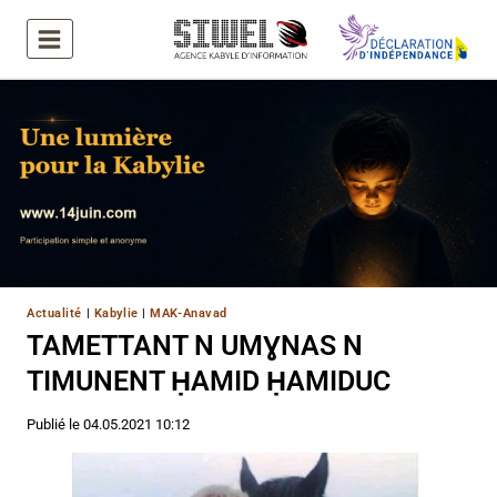
Aller
au
contenu
Actualité
|
Kabylie
|
MAK-Anavad
TAMETTANT N UMƔNAS N
TIMUNENT ḤAMID ḤAMIDUC
Publié le
04.05.2021 10:12