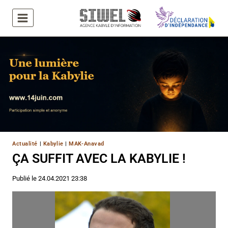
Aller
au
contenu
Actualité
|
Kabylie
|
MAK-Anavad
ÇA SUFFIT AVEC LA KABYLIE !
Publié le
24.04.2021 23:38